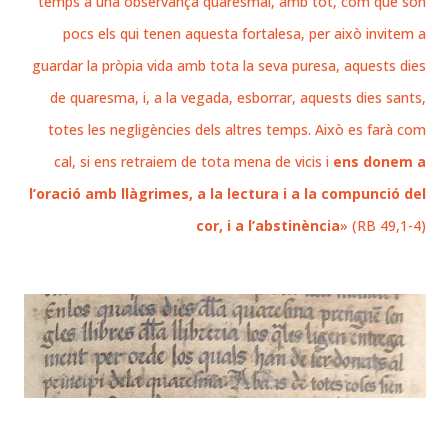
temps a una observança quaresmal, amb tot, com que són
pocs els qui tenen aquesta fortalesa, per això invitem a
guardar la pròpia vida amb tota la seva puresa, aquests dies
de quaresma, i, a la vegada, esborrar, aquests dies sants,
totes les negligències dels altres temps. Això es farà com
cal, si ens retraiem de tota mena de vicis i
ens donem a
l’oració amb llàgrimes, a la lectura i a la compunció del
cor, i a l’abstinència
» (RB 49,1-4)