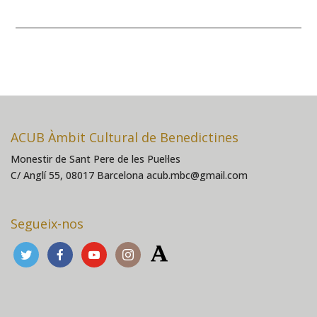
ACUB Àmbit Cultural de Benedictines
Monestir de Sant Pere de les Puel·les
C/ Anglí 55, 08017 Barcelona acub.mbc@gmail.com
Segueix-nos