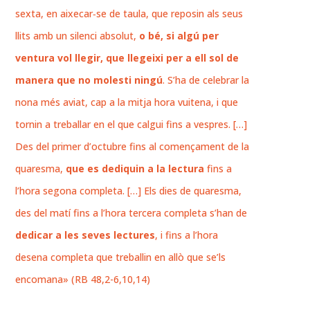
sexta, en aixecar‑se de taula, que reposin als seus
llits amb un silenci absolut,
o bé, si algú per
ventura vol llegir, que llegeixi per a ell sol de
manera que no molesti ningú
. S’ha de celebrar la
nona més aviat, cap a la mitja hora vuitena, i que
tornin a treballar en el que calgui fins a vespres. […]
Des del primer d’octubre fins al començament de la
quaresma,
que es dediquin a la lectura
fins a
l’hora segona completa. […] Els dies de quaresma,
des del matí fins a l’hora tercera completa s’han de
dedicar a les seves lectures
, i fins a l’hora
desena completa que treballin en allò que se’ls
encomana» (RB 48,2-6,10,14)