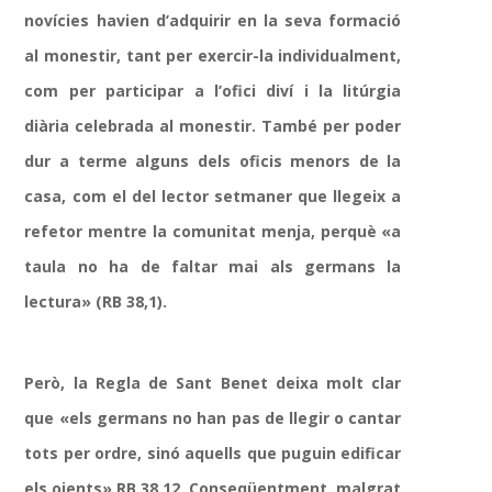
novícies havien d’adquirir en la seva formació
al monestir, tant per exercir-la individualment,
com per participar a l’ofici diví i la litúrgia
diària celebrada al monestir. També per poder
dur a terme alguns dels oficis menors de la
casa, com el del lector setmaner que llegeix a
refetor mentre la comunitat menja, perquè «a
taula no ha de faltar mai als germans la
lectura» (RB 38,1).
Però, la Regla de Sant Benet deixa molt clar
que «els germans no han pas de llegir o cantar
tots per ordre, sinó aquells que puguin edificar
els oients» RB 38,12. Conseqüentment, malgrat