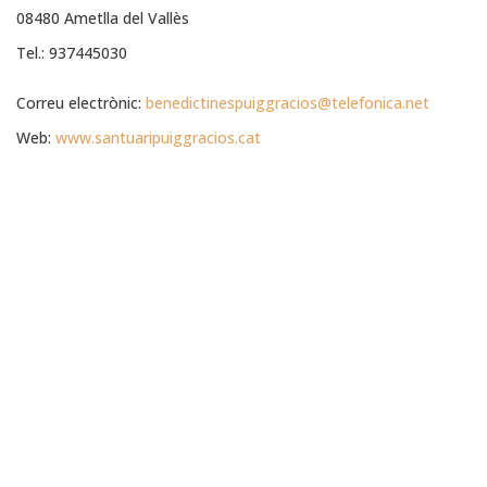
08480 Ametlla del Vallès
Tel.: 937445030
Correu electrònic:
benedictinespuiggracios@telefonica.net
Web:
www.santuaripuiggracios.cat