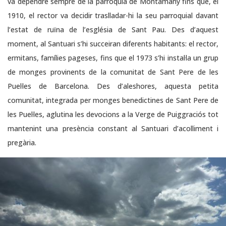
va dependre sempre de la parròquia de Montamany fins que, el
1910, el rector va decidir traslladar-hi la seu parroquial davant
l’estat de ruïna de l’església de Sant Pau. Des d’aquest
moment, al Santuari s’hi succeiran diferents habitants: el rector,
ermitans, famílies pageses, fins que el 1973 s’hi instal·la un grup
de monges provinents de la comunitat de Sant Pere de les
Puel·les de Barcelona. Des d’aleshores, aquesta petita
comunitat, integrada per monges benedictines de Sant Pere de
les Puel·les, aglutina les devocions a la Verge de Puiggraciós tot
mantenint una presència constant al Santuari d’acolliment i
pregària.