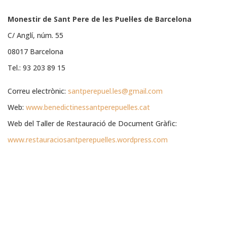
Monestir de Sant Pere de les Puel·les de Barcelona
C/ Anglí, núm. 55
08017 Barcelona
Tel.: 93 203 89 15
Correu electrònic:
santperepuel.les@gmail.com
Web:
www.benedictinessantperepuelles.cat
Web del Taller de Restauració de Document Gràfic:
www.restauraciosantperepuelles.wordpress.com