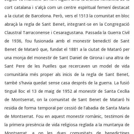
cort catalana i s’alçà com un centre espiritual femení destacat
a la ciutat de Barcelona. Però, vers el 1513 la comunitat en bloc
abraçà la regla de Sant Benet, integrant-se en la Congregació
Claustral Tarraconense i Cesaragustana. Passada la Guerra Civil
de 1936, fou fusionada amb el monestir benedictí de Sant
Benet de Mataró que, fundat el 1881 a la ciutat de Mataró per
una monja del monestir de Sant Daniel de Girona i una altra de
Sant Pere de les Puel·les que recercaven un model de vida
comunitària més proper als inicis de la regla de Sant Benet,
també s’havia quedat sense casa després de la guerra. La fusió
tingué lloc el 13 de maig de 1952 al monestir de Santa Cecília
de Montserrat, on la comunitat de Sant Benet de Mataró hi
residia de forma temporal per cessió de l’abadia de Santa Maria
de Montserrat. Fou en aquest monestir romànic, testimoni de
la primera presència de vida religiosa reglada a la muntanya de
Montserrat, a on les dues comunitats de benedictines