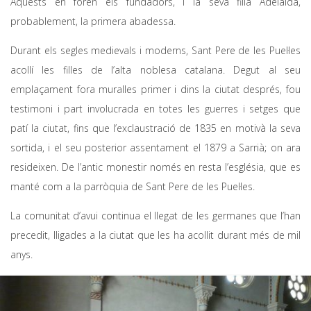
Aquests en foren els fundadors, i la seva filla Adelaida,
probablement, la primera abadessa.
Durant els segles medievals i moderns, Sant Pere de les Puel·les
acollí les filles de l’alta noblesa catalana. Degut al seu
emplaçament fora muralles primer i dins la ciutat després, fou
testimoni i part involucrada en totes les guerres i setges que
patí la ciutat, fins que l’exclaustració de 1835 en motivà la seva
sortida, i el seu posterior assentament el 1879 a Sarrià; on ara
resideixen. De l’antic monestir només en resta l’església, que es
manté com a la parròquia de Sant Pere de les Puel·les.
La comunitat d’avui continua el llegat de les germanes que l’han
precedit, lligades a la ciutat que les ha acollit durant més de mil
anys.