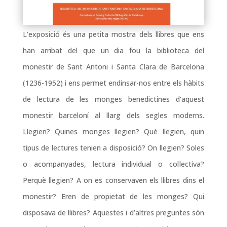
L’exposició és una petita mostra dels llibres que ens
han arribat del que un dia fou la biblioteca del
monestir de Sant Antoni i Santa Clara de Barcelona
(1236-1952) i ens permet endinsar-nos entre els hàbits
de lectura de les monges benedictines d’aquest
monestir barceloní al llarg dels segles moderns.
Llegien? Quines monges llegien? Què llegien, quin
tipus de lectures tenien a disposició? On llegien? Soles
o acompanyades, lectura individual o col·lectiva?
Perquè llegien? A on es conservaven els llibres dins el
monestir? Eren de propietat de les monges? Qui
disposava de llibres? Aquestes i d’altres preguntes són