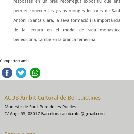
respostes en un breu recorregut expositiu que ens
permet coneixer les grans monges lectores de Sant
Antoni i Santa Clara, la seva formació i la importància
de la lectura en el model de vida monàstica
benedictina, també en la branca femenina.
Comparteix amb...
ACUB Àmbit Cultural de Benedictines
Monestir de Sant Pere de les Puel·les
C/ Anglí 55, 08017 Barcelona acub.mbc@gmail.com