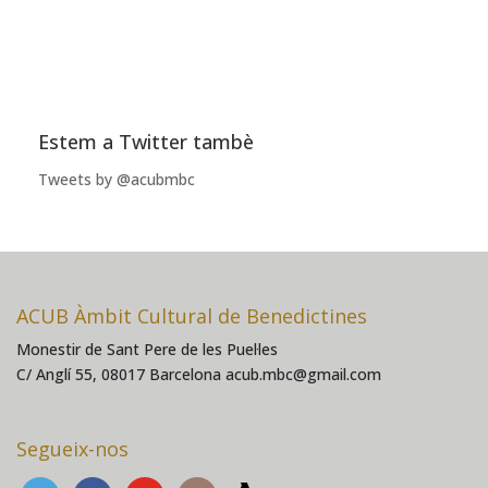
Estem a Twitter tambè
Tweets by @acubmbc
ACUB Àmbit Cultural de Benedictines
Monestir de Sant Pere de les Puel·les
C/ Anglí 55, 08017 Barcelona acub.mbc@gmail.com
Segueix-nos