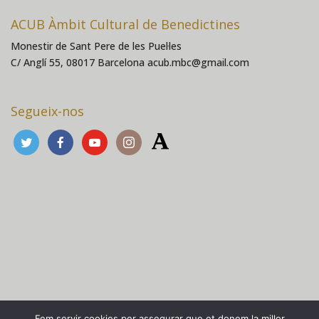
ACUB Àmbit Cultural de Benedictines
Monestir de Sant Pere de les Puel·les
C/ Anglí 55, 08017 Barcelona acub.mbc@gmail.com
Segueix-nos
Fem servir cookies per assegurar que et donem la millor