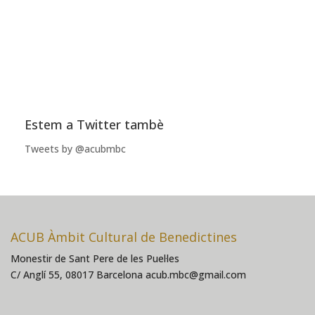
Estem a Twitter tambè
Tweets by @acubmbc
ACUB Àmbit Cultural de Benedictines
Monestir de Sant Pere de les Puel·les
C/ Anglí 55, 08017 Barcelona acub.mbc@gmail.com