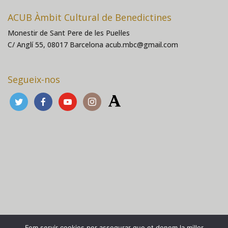
ACUB Àmbit Cultural de Benedictines
Monestir de Sant Pere de les Puel·les
C/ Anglí 55, 08017 Barcelona acub.mbc@gmail.com
Segueix-nos
Fem servir cookies per assegurar que et donem la millor